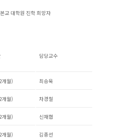
 본교 대학원 진학 희망자
간
담당교수
2개월)
최승욱
2개월)
차경철
2개월)
신재협
2개월)
김종선