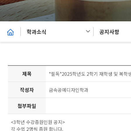
학과소식
공지사항
제목
*필독*2025학년도 2학기 재학생 및 복학
작성자
금속공예디자인학과
첨부파일
<3학년 수강증원인원 공지>
각 수업 2명씩 증원 합니다.