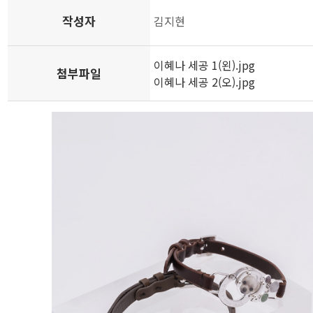
작성자
김지현
이혜나 세공 1(왼).jpg
첨부파일
이혜나 세공 2(오).jpg